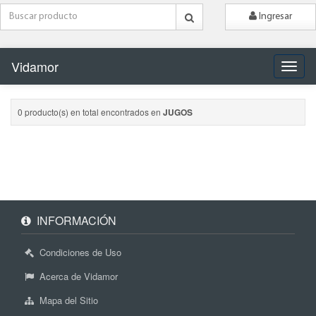
Ingresar
Vidamor
Naveg
0 producto(s) en total encontrados en
JUGOS
INFORMACIÓN
Condiciones de Uso
Acerca de Vidamor
Mapa del Sitio